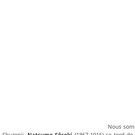
Nous somm
Shuzenji,
Natsume Sôseki
(1867-1916) se tord de d