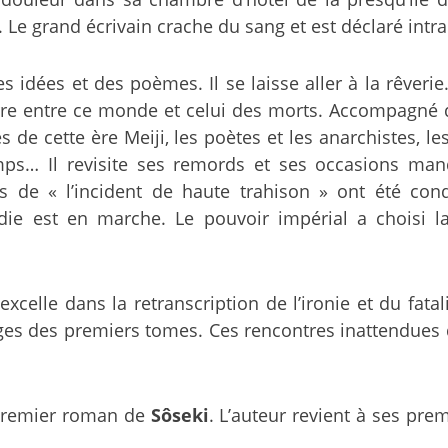
 Le grand écrivain crache du sang et est déclaré intr
 idées et des poèmes. Il se laisse aller à la rêverie
l erre entre ce monde et celui des morts. Accompagné 
s de cette ère Meiji, les poètes et les anarchistes, l
mps… Il revisite ses remords et ses occasions manq
mnés de « l’incident de haute trahison » ont été 
ie est en marche. Le pouvoir impérial a choisi la 
excelle dans la retranscription de l’ironie et du fa
ages des premiers tomes. Ces rencontres inattendue
t premier roman de
Sôseki
. L’auteur revient à ses pr