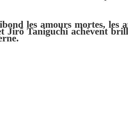
ond les amours mortes, les ami
Jirô Taniguchi achèvent brill
erne.