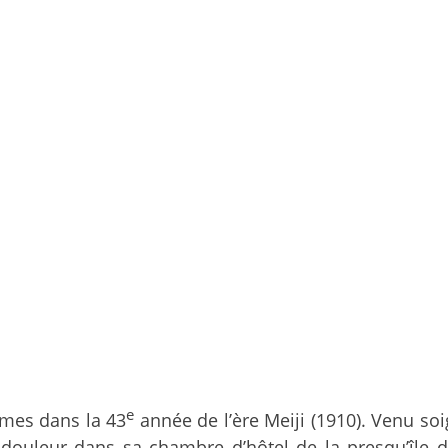
e
es dans la 43
année de l’ère Meiji (1910). Venu so
ouleur dans sa chambre d’hôtel de la presqu’île d’Iz