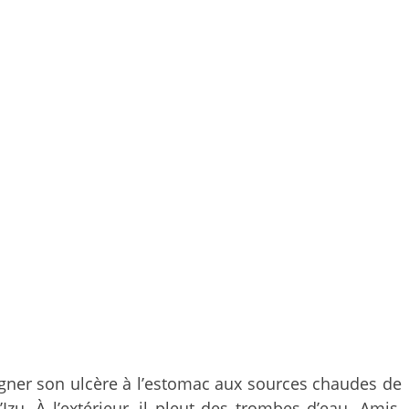
igner son ulcère à l’estomac aux sources chaudes de
u. À l’extérieur, il pleut des trombes d’eau. Amis,