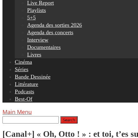
Live Report
Playlists
5+5
Agenda des sorties 2026
Agenda des concerts
Interview
Documentaires
Livres
Cinéma
Séries
Bande Dessinée
Littérature
Podcasts
Best-Of
Main Menu
[Canal+] « Oh, Otto ! » : et toi, t’es s