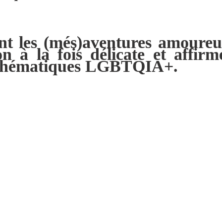
vant les (més)aventures amoureu
n à la fois délicate et affirm
s thématiques LGBTQIA+.