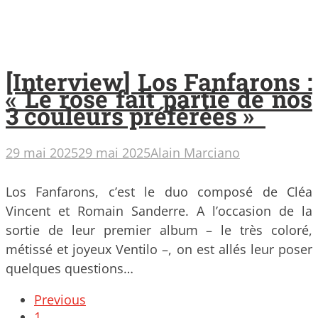
[Interview] Los Fanfarons :
« Le rose fait partie de nos
3 couleurs préférées »
29 mai 2025
29 mai 2025
Alain Marciano
Los Fanfarons, c’est le duo composé de Cléa
Vincent et Romain Sanderre. A l’occasion de la
sortie de leur premier album – le très coloré,
métissé et joyeux Ventilo –, on est allés leur poser
quelques questions…
Posts
Previous
navigation
1