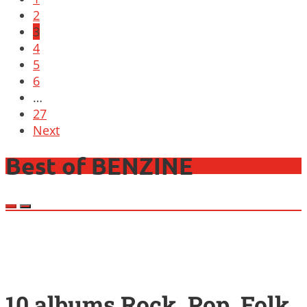
2
3
4
5
6
…
27
Next
Best of BENZINE
10 albums Rock, Pop, Folk,