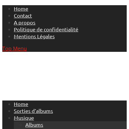
Skip
Home
to
Contact
content
A propos
Politique de confidentialité
Mentions Légales
Top Menu
Home
Sorties d’albums
Musique
Albums