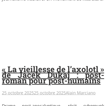
« La vieillesse de l’axolotl »
de Jacek Dukaj : post-
roman pour post-humains
25 octobre 2025
25 octobre 2025
Alain Marciano
Drame post-apocalyptique, récit cyberpunk