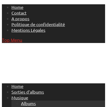
Skip
Home
to
Contact
content
A propos
Politique de confidentialité
Mentions Légales
Top Menu
Home
Sorties d’albums
Musique
Albums