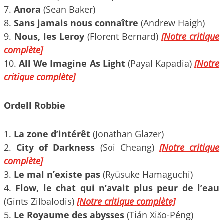
7.
Anora
(Sean Baker)
8.
Sans jamais nous connaître
(Andrew Haigh)
9.
Nous, les Leroy
(Florent Bernard)
[Notre critique
complète]
10.
All We Imagine As Light
(Payal Kapadia)
[Notre
critique complète]
Ordell Robbie
1.
La zone d’intérêt
(Jonathan Glazer)
2.
City of Darkness
(Soi Cheang)
[Notre critique
complète]
3.
Le mal n’existe pas
(Ryūsuke Hamaguchi)
4.
Flow, le chat qui n’avait plus peur de l’eau
(Gints Zilbalodis)
[Notre critique complète]
5.
Le Royaume des abysses
(Tián Xiǎo-Péng)