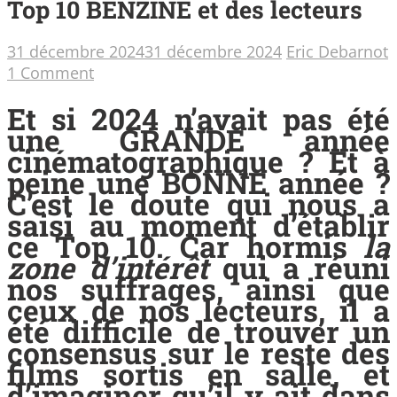
Top 10 BENZINE et des lecteurs
31 décembre 2024
31 décembre 2024
Eric Debarnot
1 Comment
Et si 2024 n’avait pas été
une GRANDE année
cinématographique ? Et à
peine une BONNE année ?
C’est le doute qui nous a
saisi au moment d’établir
ce Top 10. Car hormis
la
zone d’intérêt
qui a réuni
nos suffrages, ainsi que
ceux de nos lecteurs, il a
été difficile de trouver un
consensus sur le reste des
films sortis en salle, et
d’imaginer qu’il y ait dans