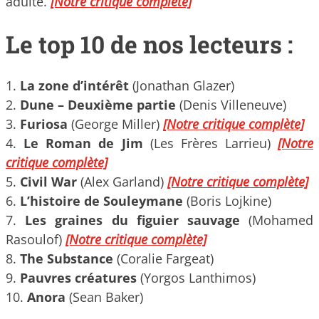
adulte.
[Notre critique complète]
Le top 10 de nos lecteurs :
1.
La zone d’intérêt
(Jonathan Glazer)
2.
Dune – Deuxième partie
(Denis Villeneuve)
3.
Furiosa
(George Miller)
[Notre critique complète]
4.
Le Roman de Jim
(Les Frères Larrieu)
[Notre
critique complète]
5.
Civil War
(Alex Garland)
[Notre critique complète]
6.
L’histoire de Souleymane
(Boris Lojkine)
7.
Les graines du figuier sauvage
(Mohamed
Rasoulof)
[Notre critique complète]
8.
The Substance
(Coralie Fargeat)
9.
Pauvres créatures
(Yorgos Lanthimos)
10.
Anora
(Sean Baker)