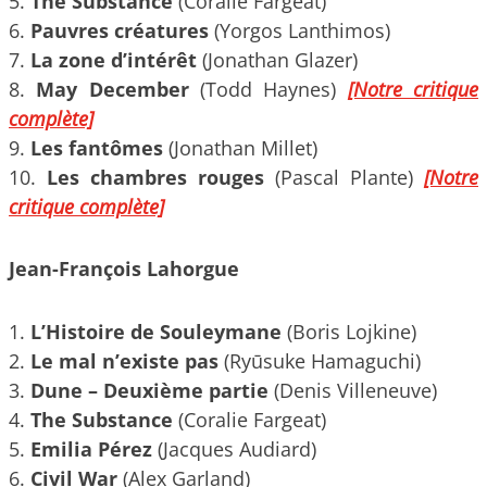
5.
The Substance
(Coralie Fargeat)
6.
Pauvres créatures
(Yorgos Lanthimos)
7.
La zone d’intérêt
(Jonathan Glazer)
8.
May December
(Todd Haynes)
[Notre critique
complète]
9.
Les fantômes
(Jonathan Millet)
10.
Les chambres rouges
(Pascal Plante)
[Notre
critique complète]
Jean-François Lahorgue
1.
L’Histoire de Souleymane
(Boris Lojkine)
2.
Le mal n’existe pas
(Ryūsuke Hamaguchi)
3.
Dune – Deuxième partie
(Denis Villeneuve)
4.
The Substance
(Coralie Fargeat)
5.
Emilia Pérez
(Jacques Audiard)
6.
Civil War
(Alex Garland)