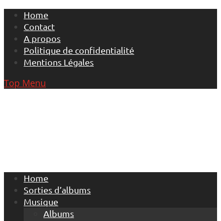
Skip
Home
to
Contact
content
A propos
Politique de confidentialité
Mentions Légales
Top Menu
Home
Sorties d’albums
Musique
Albums