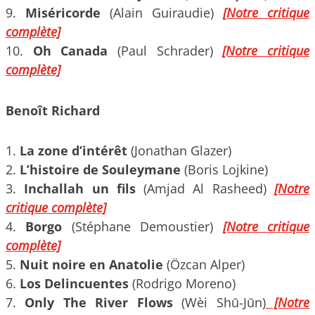
9.
Miséricorde
(Alain Guiraudie)
[Notre critique
complète]
10.
Oh Canada
(Paul Schrader)
[Notre critique
complète]
Benoît Richard
1.
La zone d’intérêt
(Jonathan Glazer)
2.
L’histoire de Souleymane
(Boris Lojkine)
3.
Inchallah un fils
(Amjad Al Rasheed)
[Notre
critique complète]
4.
Borgo
(Stéphane Demoustier)
[Notre critique
complète]
5.
Nuit noire en Anatolie
(Özcan Alper)
6.
Los Delincuentes
(Rodrigo Moreno)
7.
Only The River Flows
(Wèi Shū-Jūn)
[Notre