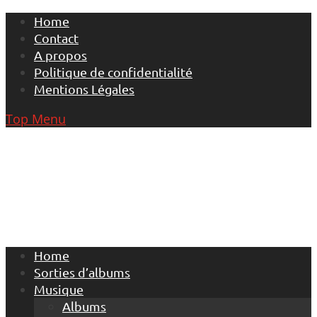
Skip
Home
to
Contact
content
A propos
Politique de confidentialité
Mentions Légales
Top Menu
Home
Sorties d’albums
Musique
Albums