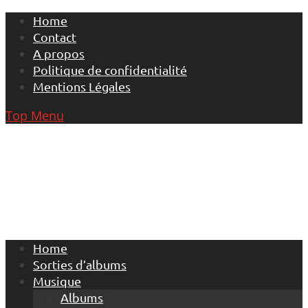
Skip
Home
to
Contact
content
A propos
Politique de confidentialité
Mentions Légales
Top Menu
Home
Sorties d’albums
Musique
Albums