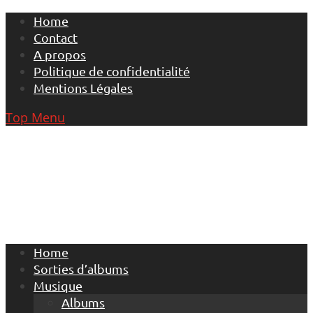
Skip
Home
to
Contact
content
A propos
Politique de confidentialité
Mentions Légales
Top Menu
Home
Sorties d’albums
Musique
Albums