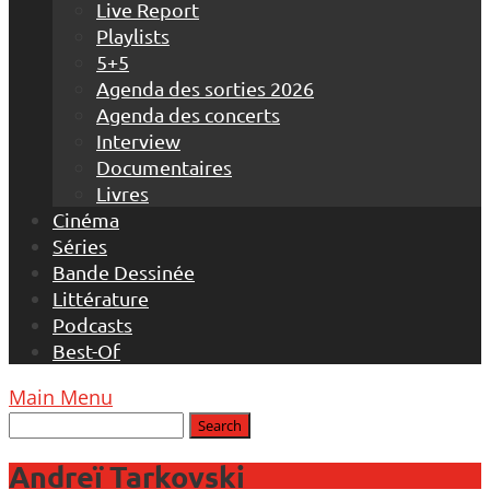
Live Report
Playlists
5+5
Agenda des sorties 2026
Agenda des concerts
Interview
Documentaires
Livres
Cinéma
Séries
Bande Dessinée
Littérature
Podcasts
Best-Of
Main Menu
Andreï Tarkovski