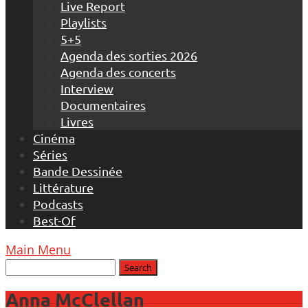
Live Report
Playlists
5+5
Agenda des sorties 2026
Agenda des concerts
Interview
Documentaires
Livres
Cinéma
Séries
Bande Dessinée
Littérature
Podcasts
Best-Of
Main Menu
Anna McClellan