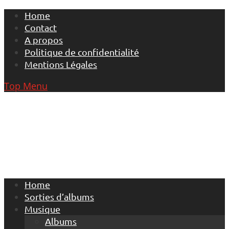
Skip
Home
to
Contact
content
A propos
Politique de confidentialité
Mentions Légales
Top Menu
Home
Sorties d’albums
Musique
Albums