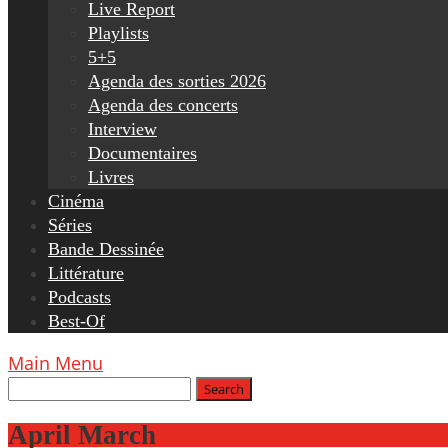
Live Report
Playlists
5+5
Agenda des sorties 2026
Agenda des concerts
Interview
Documentaires
Livres
Cinéma
Séries
Bande Dessinée
Littérature
Podcasts
Best-Of
Main Menu
April March