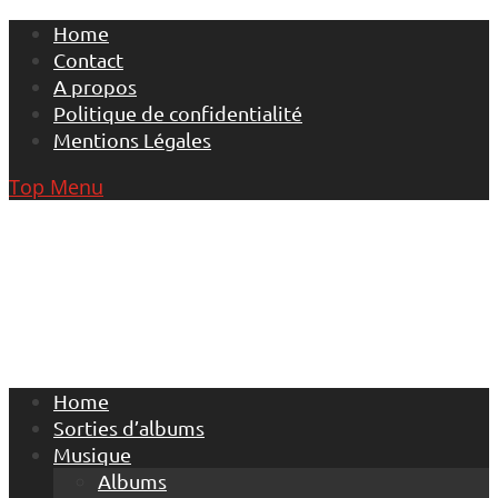
Skip
Home
to
Contact
content
A propos
Politique de confidentialité
Mentions Légales
Top Menu
Home
Sorties d’albums
Musique
Albums