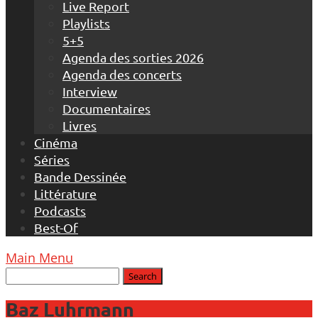
Live Report
Playlists
5+5
Agenda des sorties 2026
Agenda des concerts
Interview
Documentaires
Livres
Cinéma
Séries
Bande Dessinée
Littérature
Podcasts
Best-Of
Main Menu
Baz Luhrmann