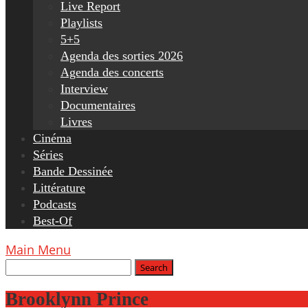
Live Report
Playlists
5+5
Agenda des sorties 2026
Agenda des concerts
Interview
Documentaires
Livres
Cinéma
Séries
Bande Dessinée
Littérature
Podcasts
Best-Of
Main Menu
Brooklynn Prince