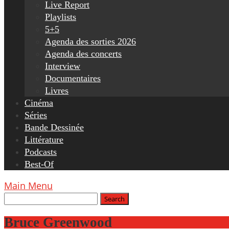
Live Report
Playlists
5+5
Agenda des sorties 2026
Agenda des concerts
Interview
Documentaires
Livres
Cinéma
Séries
Bande Dessinée
Littérature
Podcasts
Best-Of
Main Menu
Bruce Greenwood