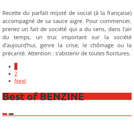
Recette du parfait mijoté de social (à la française)
accompagné de sa sauce aigre. Pour commencer,
prenez un fait de société qui a du sens, dans l’air
du temps, un truc important sur la société
d’aujourd’hui, genre la crise, le chômage ou la
précarité. Attention : s’abstenir de toutes fioritures.
Posts
1
navigation
2
Next
Best of BENZINE