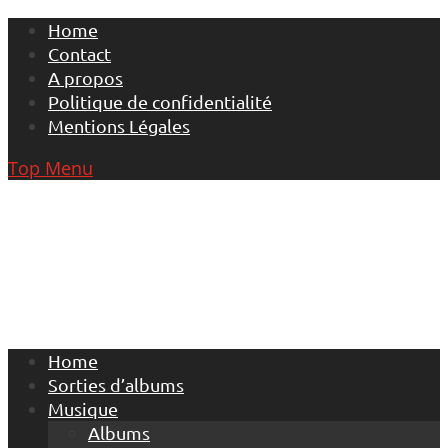
Skip
Home
to
Contact
content
A propos
Politique de confidentialité
Mentions Légales
Top Menu
Home
Sorties d’albums
Musique
Albums