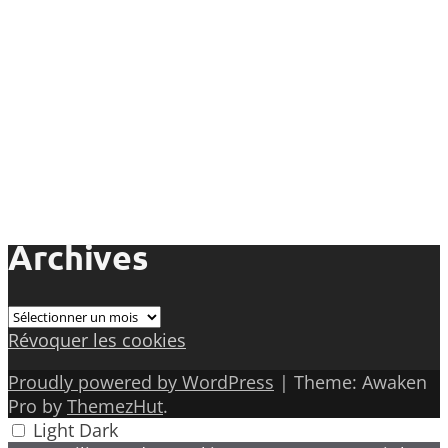
Archives
Archives
Révoquer les cookies
Proudly powered by WordPress
|
Theme: Awaken
Pro by
ThemezHut
.
Light
Dark