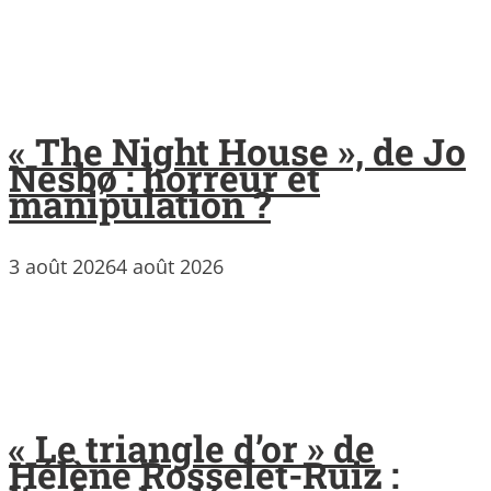
« The Night House », de Jo
Nesbø : horreur et
manipulation ?
3 août 2026
4 août 2026
« Le triangle d’or » de
Hélène Rosselet-Ruiz :