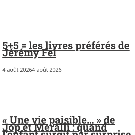
5+5 = les livres préférés de
Jérémy Fel
4 août 2026
4 août 2026
« Une vie paisible… » de
Jop et Meralli : quand
l’enfant surgit par surprise