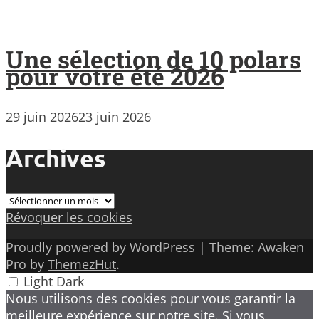
Une sélection de 10 polars
pour votre été 2026
29 juin 2026
23 juin 2026
Archives
Archives
Révoquer les cookies
Proudly powered by WordPress
|
Theme: Awaken
Pro by
ThemezHut
.
Light
Dark
Nous utilisons des cookies pour vous garantir la
meilleure expérience sur notre site. Si vous