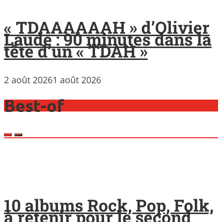
« TDAAAAAAH » d’Olivier
Laude : 90 minutes dans la
tête d’un « TDAH »
2 août 2026
1 août 2026
Best-of
10 albums Rock, Pop, Folk,
à retenir pour le second