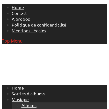
Skip
Home
to
Contact
content
A propos
Politique de confidentialité
Mentions Légales
Top Menu
Home
Sorties d’albums
Musique
Albums