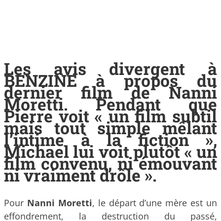
Les avis divergent à
BENZINE à propos du
dernier film de Nanni
Moretti. Pendant que
Pierre voit « un film subtil
mais tout simple mêlant
l’intime à la fiction »,
Michael lui voit plutôt « un
film convenu, ni émouvant
ni vraiment drôle ».
Pour
Nanni Moretti
, le départ d’une mère est un
effondrement, la destruction du passé,