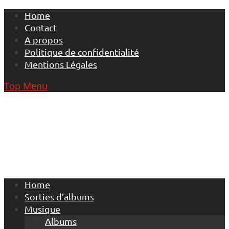
Skip
Home
to
Contact
content
A propos
Politique de confidentialité
Mentions Légales
Top Menu
Home
Sorties d’albums
Musique
Albums