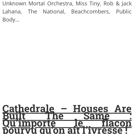
Unknown Mortal Orchestra, Miss Tiny, Rob & Jack
Lahana, The National, Beachcombers, Public
Body…
Cathedrale – Houses Are
Built The Same :
Qu’importe le flacon
pourvu qu’on ait l’ivresse !