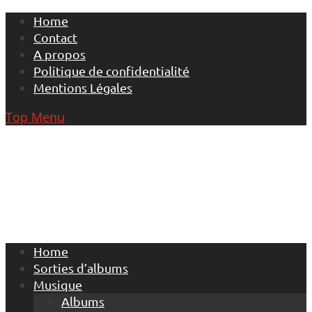
Skip
Home
to
Contact
content
A propos
Politique de confidentialité
Mentions Légales
Top Menu
Home
Sorties d’albums
Musique
Albums