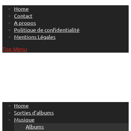
Skip
Home
to
Contact
content
A propos
Politique de confidentialité
Mentions Légales
Top Menu
Home
Sorties d’albums
Musique
Albums