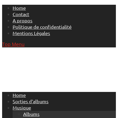
Skip
Home
to
Contact
content
A propos
Politique de confidentialité
Mentions Légales
Top Menu
Home
Sorties d’albums
Musique
Albums