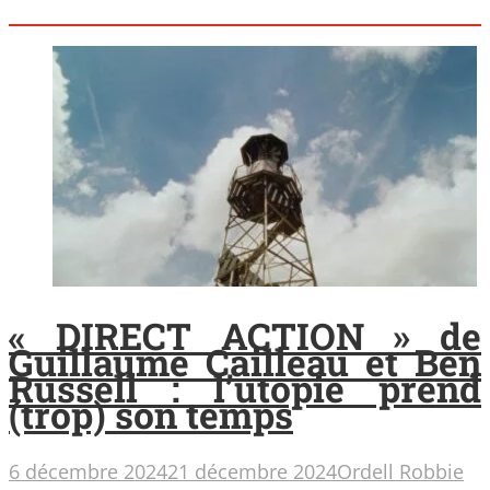
« DIRECT ACTION » de
Guillaume Cailleau et Ben
Russell : l’utopie prend
(trop) son temps
6 décembre 2024
21 décembre 2024
Ordell Robbie