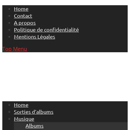
Skip
Home
to
Contact
content
A propos
Politique de confidentialité
Mentions Légales
Top Menu
Home
Sorties d’albums
Musique
Albums