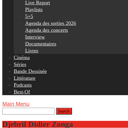
Live Report
Playlists
5+5
Agenda des sorties 2026
Agenda des concerts
Interview
Documentaires
Livres
Cinéma
Séries
Bande Dessinée
Littérature
Podcasts
Best-Of
Main Menu
Djebril Didier Zonga