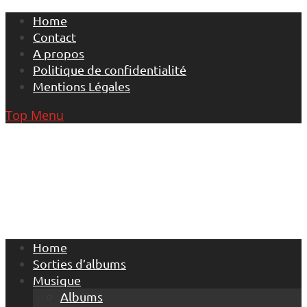
Skip
Home
to
Contact
content
A propos
Politique de confidentialité
Mentions Légales
Top Menu
Home
Sorties d’albums
Musique
Albums