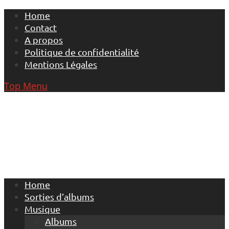
Skip
Home
to
Contact
content
A propos
Politique de confidentialité
Mentions Légales
Top Menu
Home
Sorties d’albums
Musique
Albums