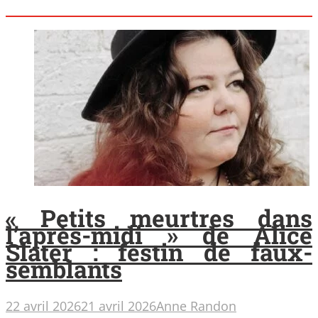
« Petits meurtres dans
l’après-midi » de Alice
Slater : festin de faux-
semblants
22 avril 2026
21 avril 2026
Anne Randon