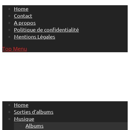
Skip
Home
to
Contact
content
A propos
Politique de confidentialité
Mentions Légales
Top Menu
Home
Sorties d’albums
Musique
Albums