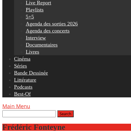
Live Report
Playlists
5+5
Agenda des sorties 2026
Agenda des concerts
Interview
Documentaires
Livres
Cinéma
Séries
Bande Dessinée
Littérature
Podcasts
Best-Of
Main Menu
Frédéric Fonteyne