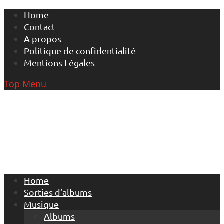
Skip
Home
to
Contact
content
A propos
Politique de confidentialité
Mentions Légales
Top Menu
Home
Sorties d’albums
Musique
Albums