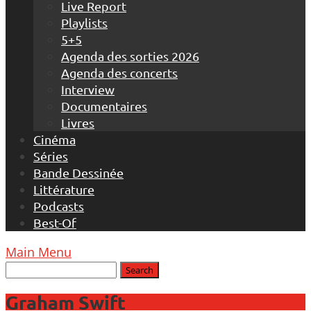
Live Report
Playlists
5+5
Agenda des sorties 2026
Agenda des concerts
Interview
Documentaires
Livres
Cinéma
Séries
Bande Dessinée
Littérature
Podcasts
Best-Of
Main Menu
Graham Swift