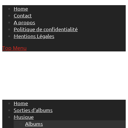
Skip
Home
to
Contact
content
A propos
Politique de confidentialité
Mentions Légales
Top Menu
Home
Sorties d’albums
Musique
Albums