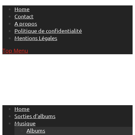
Skip
Home
to
Contact
content
A propos
Politique de confidentialité
Mentions Légales
Top Menu
Home
Sorties d’albums
Musique
Albums