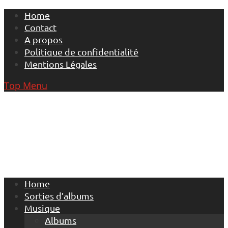
Skip
Home
to
Contact
content
A propos
Politique de confidentialité
Mentions Légales
Top Menu
Home
Sorties d’albums
Musique
Albums