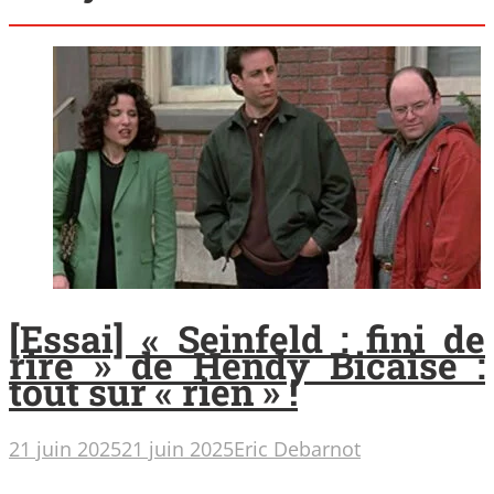
[Essai] « Seinfeld : fini de
rire » de Hendy Bicaise :
tout sur « rien » !
21 juin 2025
21 juin 2025
Eric Debarnot