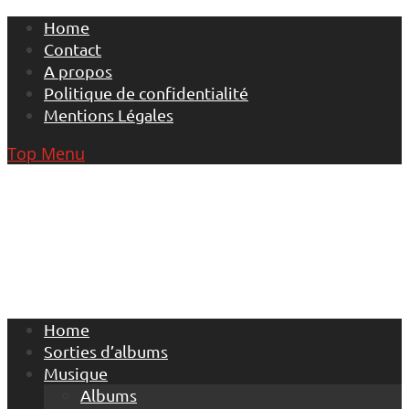
Skip
Home
to
Contact
content
A propos
Politique de confidentialité
Mentions Légales
Top Menu
Home
Sorties d’albums
Musique
Albums