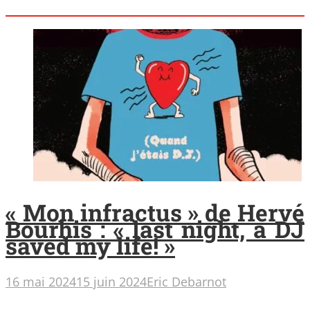
« Mon infractus » de Hervé
Bourhis : « last night, a DJ
saved my life! »
16 mai 2024
15 juin 2024
Eric Debarnot