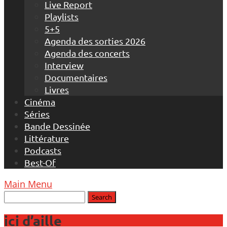
Live Report
Playlists
5+5
Agenda des sorties 2026
Agenda des concerts
Interview
Documentaires
Livres
Cinéma
Séries
Bande Dessinée
Littérature
Podcasts
Best-Of
Main Menu
ici d’aille