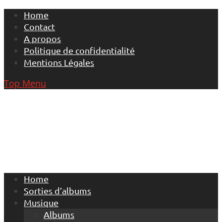
Skip
Home
to
Contact
content
A propos
Politique de confidentialité
Mentions Légales
Top Menu
Home
Sorties d’albums
Musique
Albums