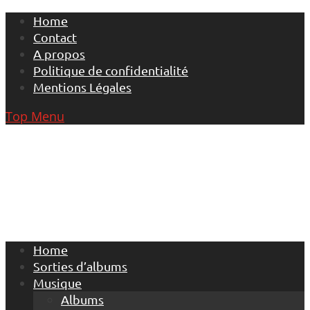
Skip
Home
to
Contact
content
A propos
Politique de confidentialité
Mentions Légales
Top Menu
Home
Sorties d’albums
Musique
Albums