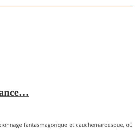
ssance…
d’espionnage fantasmagorique et cauchemardesque, où