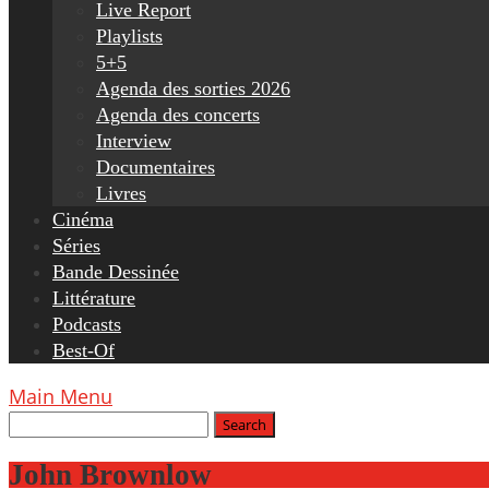
Live Report
Playlists
5+5
Agenda des sorties 2026
Agenda des concerts
Interview
Documentaires
Livres
Cinéma
Séries
Bande Dessinée
Littérature
Podcasts
Best-Of
Main Menu
John Brownlow