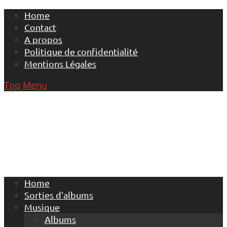
Skip
Home
to
Contact
content
A propos
Politique de confidentialité
Mentions Légales
Top Menu
Home
Sorties d’albums
Musique
Albums