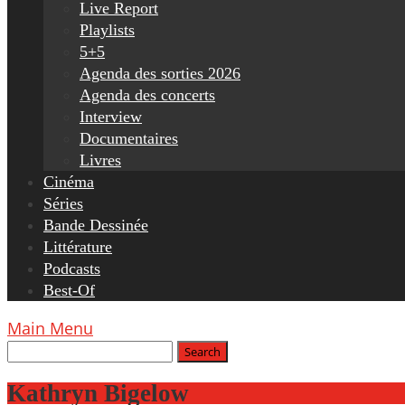
Live Report
Playlists
5+5
Agenda des sorties 2026
Agenda des concerts
Interview
Documentaires
Livres
Cinéma
Séries
Bande Dessinée
Littérature
Podcasts
Best-Of
Main Menu
Kathryn Bigelow