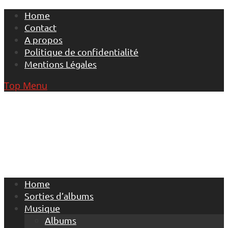
Skip
Home
to
Contact
content
A propos
Politique de confidentialité
Mentions Légales
Top Menu
Home
Sorties d’albums
Musique
Albums