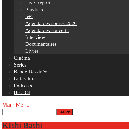
Live Report
Playlists
5+5
Agenda des sorties 2026
Agenda des concerts
Interview
Documentaires
Livres
Cinéma
Séries
Bande Dessinée
Littérature
Podcasts
Best-Of
Main Menu
KIshi Bashi