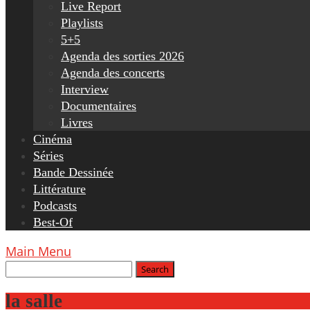
Live Report
Playlists
5+5
Agenda des sorties 2026
Agenda des concerts
Interview
Documentaires
Livres
Cinéma
Séries
Bande Dessinée
Littérature
Podcasts
Best-Of
Main Menu
la salle