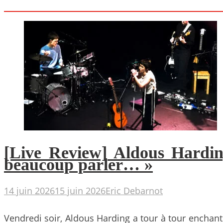
[Live Review] Aldous Harding
beaucoup parler… »
14 juin 2026
15 juin 2026
Eric Debarnot
Vendredi soir, Aldous Harding a tour à tour enchant