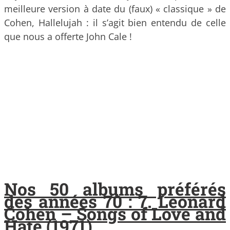
meilleure version à date du (faux) « classique » de
Cohen, Hallelujah : il s’agit bien entendu de celle
que nous a offerte John Cale !
Nos 50 albums préférés
des années 70 : 7. Leonard
Cohen – Songs of Love and
Hate (1971)