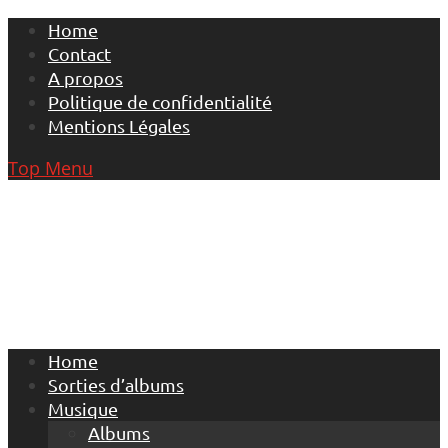
Skip
Home
to
Contact
content
A propos
Politique de confidentialité
Mentions Légales
Top Menu
Home
Sorties d’albums
Musique
Albums