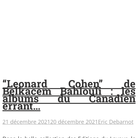
“Leonard Cohen” de
Belkacem Bahlouli : les
albums du Canadien
errant…
21 décembre 2021
20 décembre 2021
Eric Debarnot