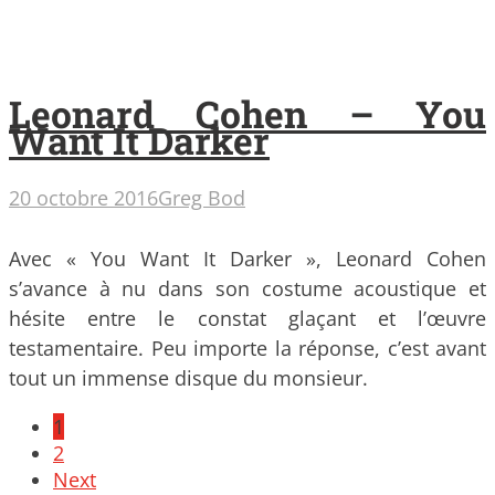
Leonard Cohen – You
Want It Darker
20 octobre 2016
Greg Bod
Avec « You Want It Darker », Leonard Cohen
s’avance à nu dans son costume acoustique et
hésite entre le constat glaçant et l’œuvre
testamentaire. Peu importe la réponse, c’est avant
tout un immense disque du monsieur.
Posts
1
navigation
2
Next