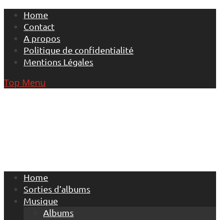
Skip
Home
to
Contact
content
A propos
Politique de confidentialité
Mentions Légales
Top Menu
Home
Sorties d’albums
Musique
Albums