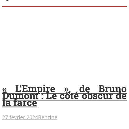
« L’Empire », de Bruno
Dumont : Le côté obscur de
la farce
27 février 2024
Benzine