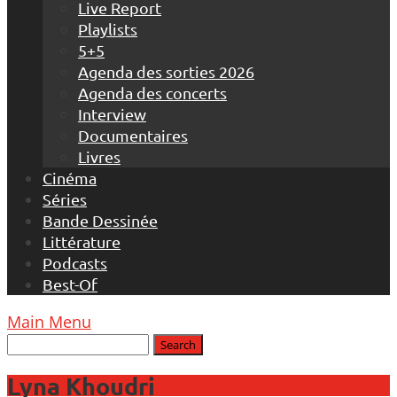
Live Report
Playlists
5+5
Agenda des sorties 2026
Agenda des concerts
Interview
Documentaires
Livres
Cinéma
Séries
Bande Dessinée
Littérature
Podcasts
Best-Of
Main Menu
Lyna Khoudri