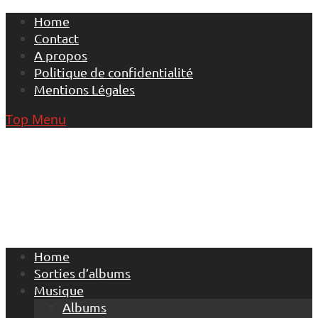
Skip
Home
to
Contact
content
A propos
Politique de confidentialité
Mentions Légales
Top Menu
Home
Sorties d’albums
Musique
Albums