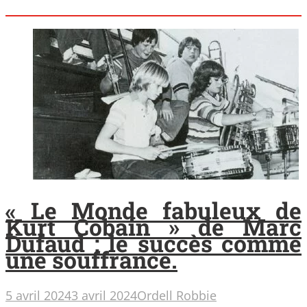
« Le Monde fabuleux de
Kurt Cobain » de Marc
Dufaud : le succès comme
une souffrance.
5 avril 2024
3 avril 2024
Ordell Robbie