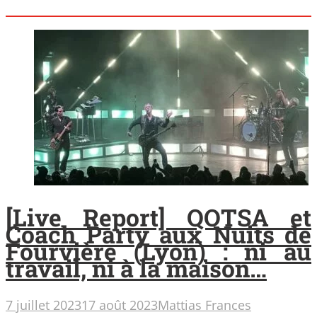
[Live Report] QOTSA et
Coach Party aux Nuits de
Fourvière (Lyon) : ni au
travail, ni à la maison…
7 juillet 2023
17 août 2023
Mattias Frances