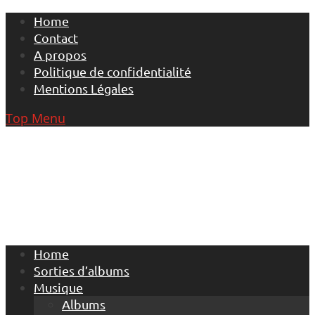
Skip
Home
to
Contact
content
A propos
Politique de confidentialité
Mentions Légales
Top Menu
Home
Sorties d’albums
Musique
Albums