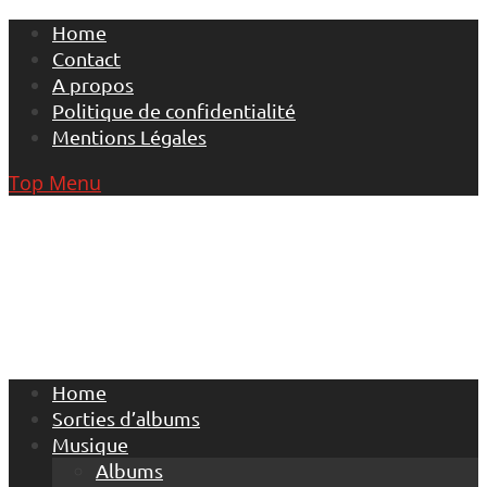
Skip
Home
to
Contact
content
A propos
Politique de confidentialité
Mentions Légales
Top Menu
Home
Sorties d’albums
Musique
Albums