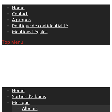
Skip
Home
to
Contact
content
A propos
Politique de confidentialité
Mentions Légales
Top Menu
Home
Sorties d’albums
Musique
Albums