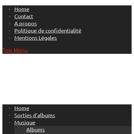
Skip
Home
to
Contact
content
A propos
Politique de confidentialité
Mentions Légales
Top Menu
Home
Sorties d’albums
Musique
Albums