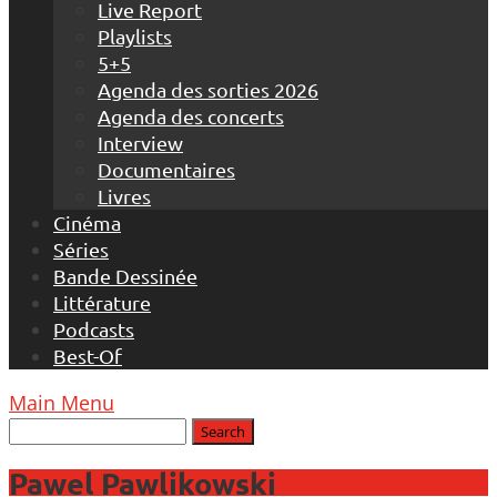
Live Report
Playlists
5+5
Agenda des sorties 2026
Agenda des concerts
Interview
Documentaires
Livres
Cinéma
Séries
Bande Dessinée
Littérature
Podcasts
Best-Of
Main Menu
Pawel Pawlikowski