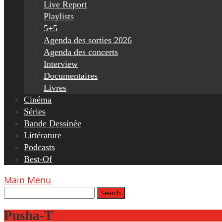
Live Report
Playlists
5+5
Agenda des sorties 2026
Agenda des concerts
Interview
Documentaires
Livres
Cinéma
Séries
Bande Dessinée
Littérature
Podcasts
Best-Of
Main Menu
Pusha-T