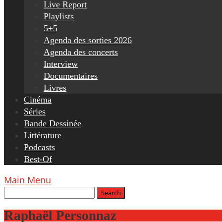
Live Report
Playlists
5+5
Agenda des sorties 2026
Agenda des concerts
Interview
Documentaires
Livres
Cinéma
Séries
Bande Dessinée
Littérature
Podcasts
Best-Of
Main Menu
Raphaël Personnaz