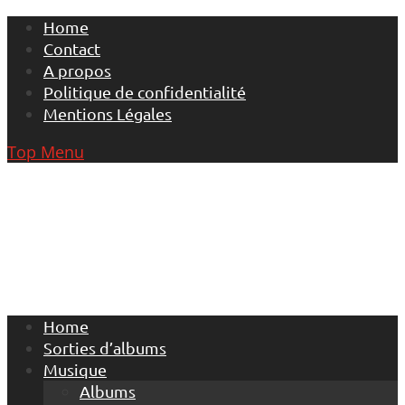
Skip
Home
to
Contact
content
A propos
Politique de confidentialité
Mentions Légales
Top Menu
Home
Sorties d’albums
Musique
Albums