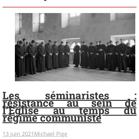
Les séminaristes :
résistance au sein de
l’Eglise au temps du
régime communiste
13 juin 2021
Michael Pige