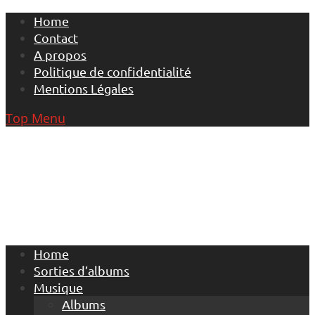
Skip
Home
to
Contact
content
A propos
Politique de confidentialité
Mentions Légales
Top Menu
Home
Sorties d’albums
Musique
Albums