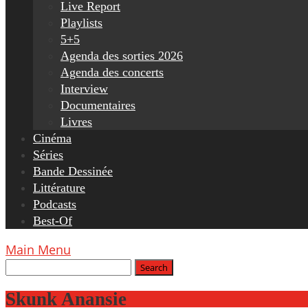
Live Report
Playlists
5+5
Agenda des sorties 2026
Agenda des concerts
Interview
Documentaires
Livres
Cinéma
Séries
Bande Dessinée
Littérature
Podcasts
Best-Of
Main Menu
Skunk Anansie